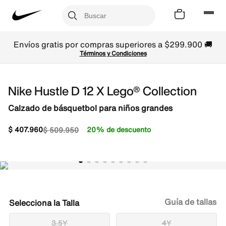
Envíos gratis por compras superiores a $299.900 🚚
Términos y Condiciones
Nike Hustle D 12 X Lego® Collection
Calzado de básquetbol para niños grandes
$
407
.
960
20% de descuento
$
509
.
950
Guía de tallas
Talla
3.5Y
4Y