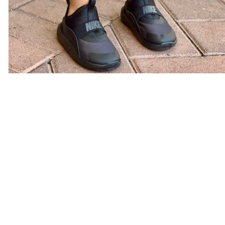
Recursos Nike
Ayuda
Buscar tienda
Obtener ayuda
Regístrate para recibir correos
Preguntas frecuentes