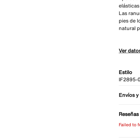
elásticas
Las ranur
pies de 
natural p
Ver dato
Estilo
IF2895-
Envíos y
Reseñas 
Failed to 
Escribe 