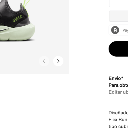
Envío*
Para obt
Editar u
Diseñados
Flex Run
tipo cub