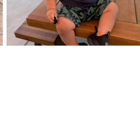
Acerca de Nike
Promociones 
Acerca de Nike
Descuentos
Noticias
T&C activida