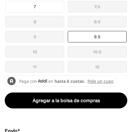
7
7.5
8
8.5
9
9.5
10
10.5
11
12
Agregar a la bolsa de compras
Envío*