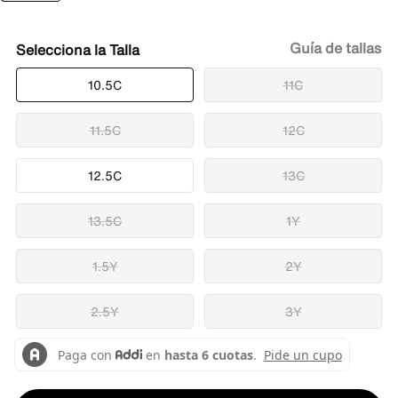
Guía de tallas
Talla
10.5C
11C
11.5C
12C
12.5C
13C
13.5C
1Y
1.5Y
2Y
2.5Y
3Y