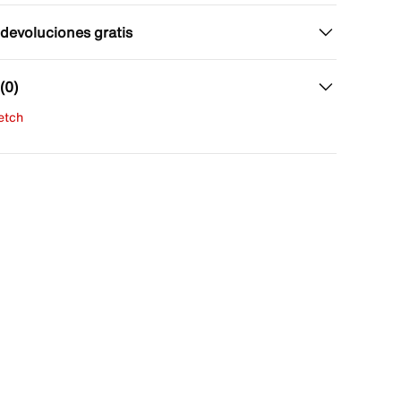
 devoluciones gratis
(0)
fetch
una evaluación
señas aún.