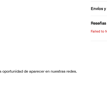
Envíos y
Reseñas 
Failed to 
Escribe 
No hay re