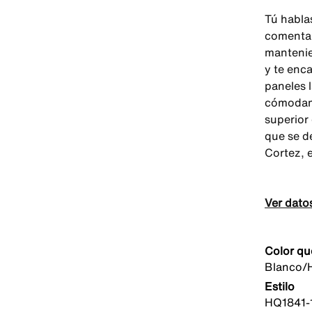
Tú habla
comentar
mantenie
y te enc
paneles 
cómodame
superior
que se d
Cortez, 
Ver dato
Color qu
Blanco/
Estilo
HQ1841-