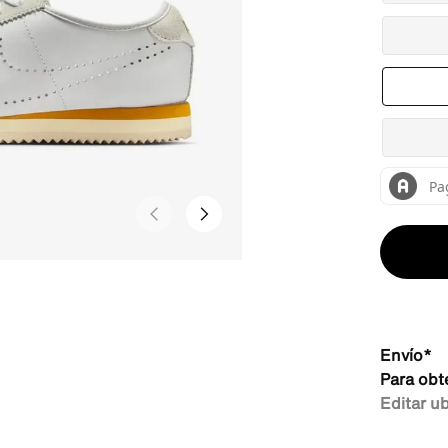
Envío*
Para obt
Editar u