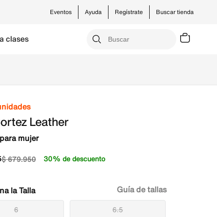
Eventos
Ayuda
Regístrate
Buscar tienda
a clases
unidades
ortez Leather
para mujer
5
30% de descuento
$
679
.
950
Guía de tallas
Talla
6
6.5