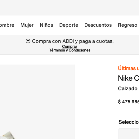
ombre
Mujer
Niños
Deporte
Descuentos
Regreso 
😎 Compra con ADDI y paga a cuotas.
Comprar
Términos y Condiciones
Últimas 
Nike C
Calzado 
$
475
.
96