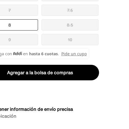
7
7.5
8
8.5
9
10
Agregar a la bolsa de compras
ener información de envío precisa
bicación