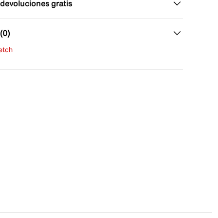
 devoluciones gratis
(0)
fetch
una evaluación
señas aún.