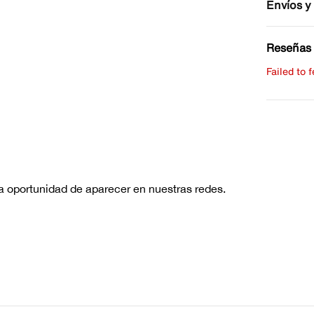
Envíos y
Reseñas 
Failed to 
Escribe 
No hay re