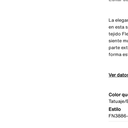
La elega
en esta 
tejido F
siente m
parte ext
forma es
Ver dato
Color qu
Tatuaje/
Estilo
FN3886