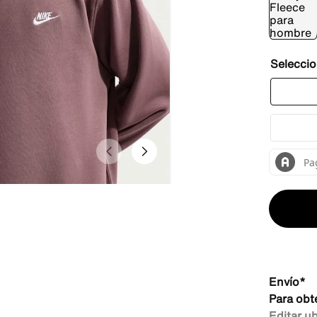
Envío*
Para obt
Editar u