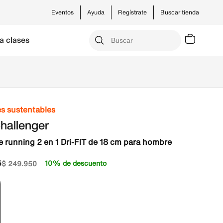
Eventos
Ayuda
Regístrate
Buscar tienda
a clases
es sustentables
hallenger
e running 2 en 1 Dri-FIT de 18 cm para hombre
5
10% de descuento
$
249
.
950