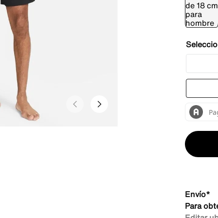
Envío*
Para obt
Editar u