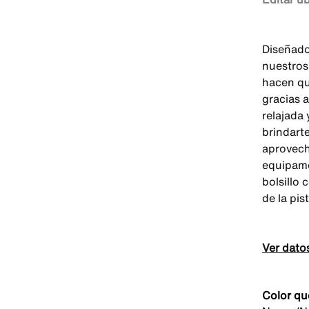
Diseñado
nuestros
hacen qu
gracias 
relajada 
brindarte
aprovech
equipamo
bolsillo
de la pis
Ver dato
Color qu