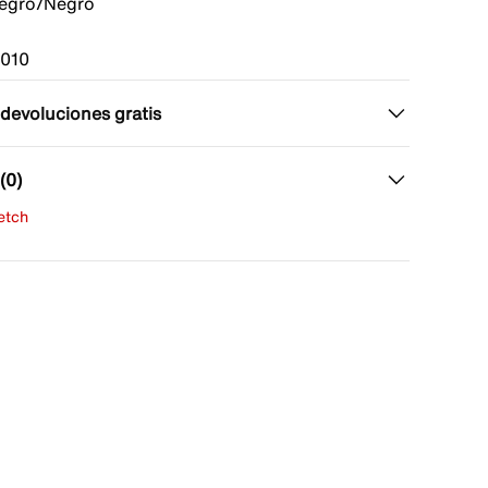
egro/Negro
010
 devoluciones gratis
(0)
fetch
una evaluación
señas aún.