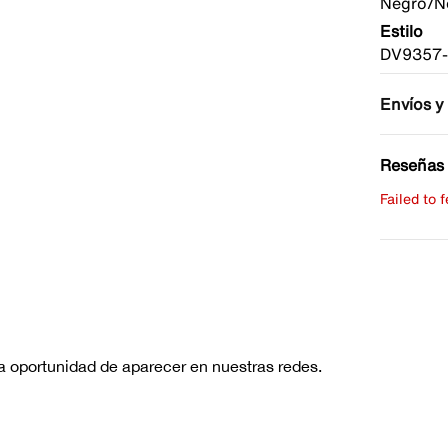
Negro/N
Estilo
DV9357-
Envíos y
Reseñas 
Failed to 
Escribe 
No hay re