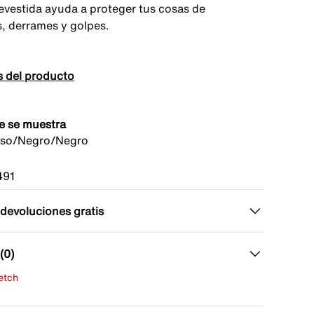
revestida ayuda a proteger tus cosas de
, derrames y golpes.
s del producto
e se muestra
uso/Negro/Negro
491
 devoluciones gratis
(0)
fetch
una evaluación