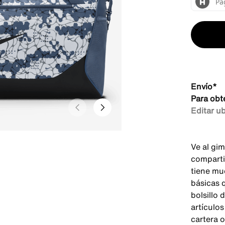
Envío*
Para obt
Editar u
Ve al gi
comparti
tiene mu
básicas 
bolsillo 
artículos
cartera o