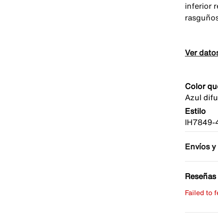
inferior 
rasguños
Ver dato
Color qu
Azul dif
Estilo
IH7849-
Envíos y
Reseñas 
Failed to 
Escribe 