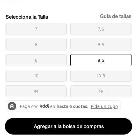
Guía de tallas
Talla
7
7.5
8
8.5
9
9.5
10
10.5
11
12
Agregar a la bolsa de compras