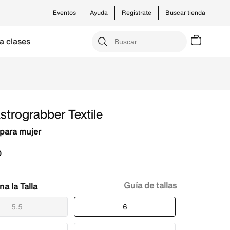
Eventos
Ayuda
Regístrate
Buscar tienda
a clases
strograbber Textile
para mujer
0
Guía de tallas
Talla
5.5
6