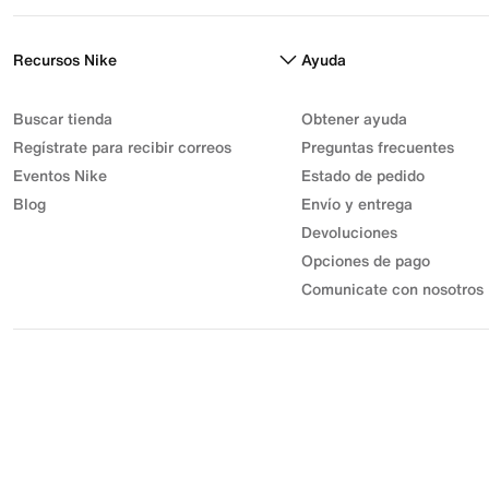
Recursos Nike
Ayuda
Buscar tienda
Obtener ayuda
Regístrate para recibir correos
Preguntas frecuentes
Eventos Nike
Estado de pedido
Blog
Envío y entrega
Devoluciones
Opciones de pago
Comunicate con nosotros
© 2026 Athletic Sport, Inc. S.A.S | NIT 830.003.583-7 | Parque
Industrial Gran Sabana
Desarrollo Industrial Muisca Unidad Privada 7C Bodega 18. |
Todos los derechos reservados.