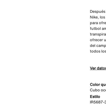
Después 
Nike, lo
para ofr
futbol a
transpir
ofrecer u
del camp
todos los
Ver dato
Color qu
Cubo oc
Estilo
IR5687-