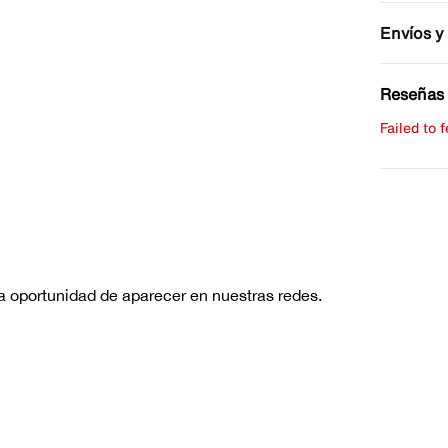
Envíos y
Reseñas 
Failed to 
Escribe 
No hay re