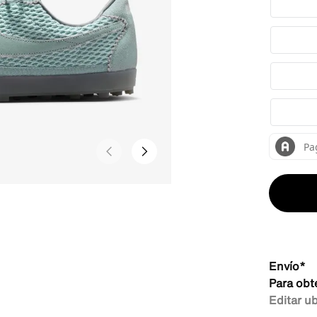
Envío*
Para obt
Editar u