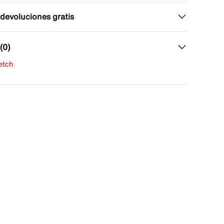
 devoluciones gratis
(0)
fetch
una evaluación
señas aún.