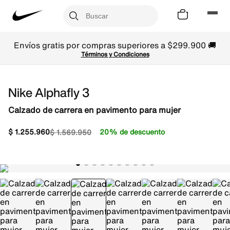
Envíos gratis por compras superiores a $299.900 🚚
Términos y Condiciones
Nike Alphafly 3
Calzado de carrera en pavimento para mujer
$
1
.
255
.
960
20% de descuento
$
1
.
569
.
950