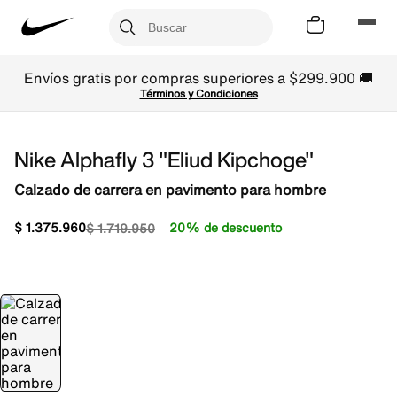
Envíos gratis por compras superiores a $299.900 🚚
Términos y Condiciones
Nike Alphafly 3 "Eliud Kipchoge"
Calzado de carrera en pavimento para hombre
$
1
.
375
.
960
20% de descuento
$
1
.
719
.
950