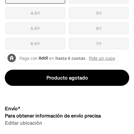
4.5Y
5Y
5.5Y
6Y
6.5Y
7Y
Producto agotado
Envío*
Para obtener información de envío precisa
Editar ubicación