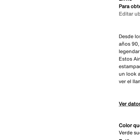
Para obt
Editar u
Desde los
años 90,
legendari
Estos Ai
estampad
un look 
ver el ll
Ver dato
Color qu
Verde su