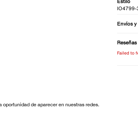
Estilo
IO4799-
Envíos y
Reseñas 
Failed to 
Escribe 
No hay re