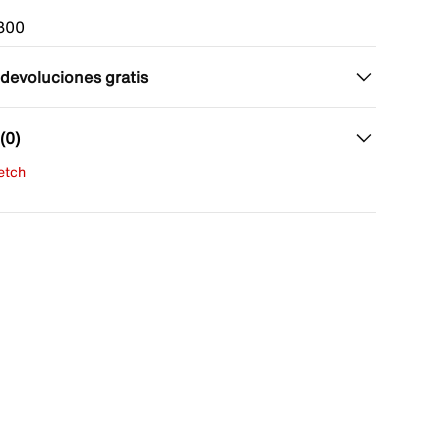
300
 devoluciones gratis
(0)
fetch
una evaluación
señas aún.