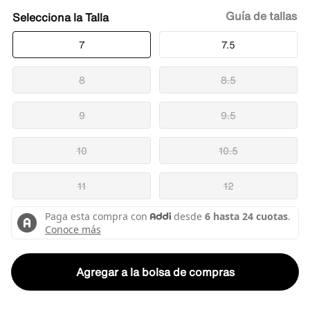
Guía de tallas
Talla
7
7.5
8
8.5
9
9.5
10
10.5
11
12
Agregar a la bolsa de compras