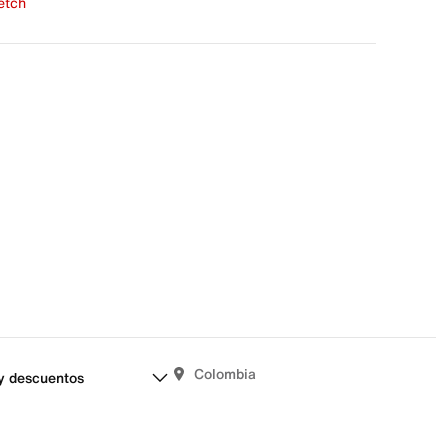
fetch
una evaluación
señas aún.
Colombia
y descuentos