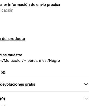
ener información de envío precisa
bicación
s del producto
e se muestra
or/Multicolor/Hipercarmesí/Negro
900
 devoluciones gratis
(0)