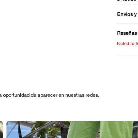
Envíos y
Reseñas 
Failed to 
Escribe 
No hay re