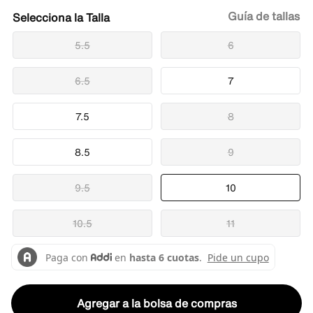
Guía de tallas
Talla
5.5
6
6.5
7
7.5
8
8.5
9
9.5
10
10.5
11
Agregar a la bolsa de compras