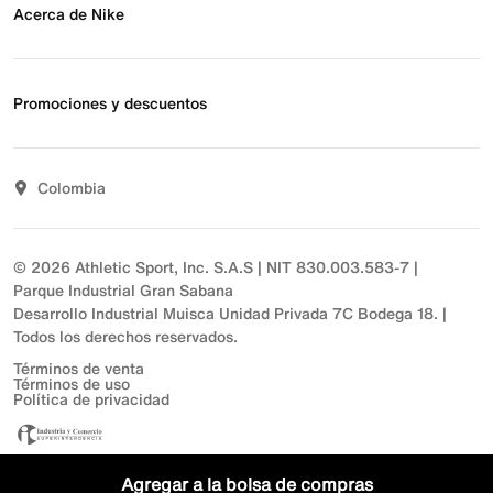
Preguntas frecuentes
Acerca de Nike
Estado de pedido
Envío y entrega
Acerca de Nike
Devoluciones
Noticias
Promociones y descuentos
Opciones de pago
Inversionistas
Comunicate con nosotros
Propósito
Descuentos
Sostenibilidad
Colombia
T&C actividades comerciales
Términos y condiciones
© 2026 Athletic Sport, Inc. S.A.S | NIT 830.003.583-7 |
Parque Industrial Gran Sabana
Desarrollo Industrial Muisca Unidad Privada 7C Bodega 18. |
Todos los derechos reservados.
Términos de venta
Términos de uso
Política de privacidad
Agregar a la bolsa de compras