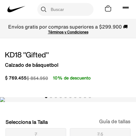
Envíos gratis por compras superiores a $299.900 🚚
Términos y Condiciones
KD18 "Gifted"
Calzado de básquetbol
$
769
.
455
10% de descuento
$
854
.
950
Guía de tallas
Talla
7
7.5