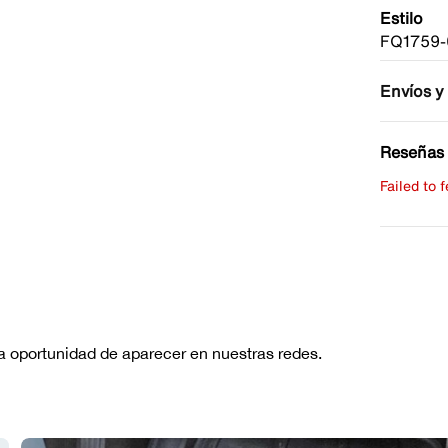
Estilo
FQ1759-
Envíos y
Reseñas 
Failed to 
Escribe 
No hay re