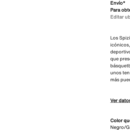
Envío*
Para obt
Editar u
Los Spiz
icónicos
deportiv
que pres
básquetb
unos ten
más pued
Ver dato
Color qu
Negro/Gr