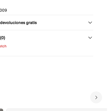
009
 devoluciones gratis
(0)
fetch
una evaluación
señas aún.