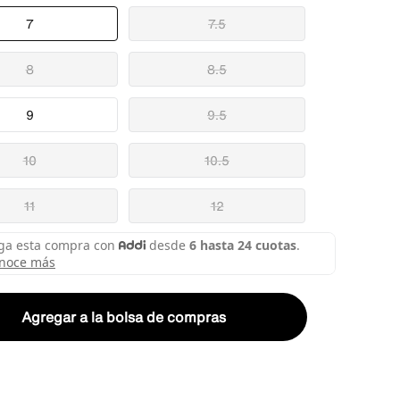
7
7.5
8
8.5
9
9.5
10
10.5
11
12
Agregar a la bolsa de compras