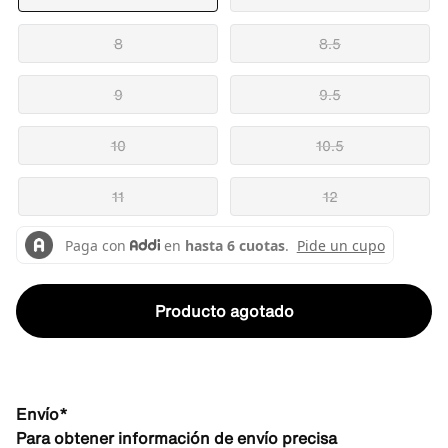
8
8.5
9
9.5
10
10.5
11
12
Producto agotado
Envío*
Para obtener información de envío precisa