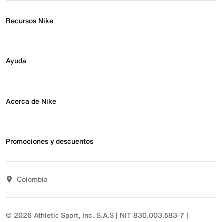
Recursos Nike
Buscar tienda
Regístrate para recibir correos
Ayuda
Eventos Nike
Blog
Obtener ayuda
Preguntas frecuentes
Acerca de Nike
Estado de pedido
Envío y entrega
Acerca de Nike
Devoluciones
Noticias
Promociones y descuentos
Opciones de pago
Inversionistas
Comunicate con nosotros
Propósito
Descuentos
Sostenibilidad
Colombia
T&C actividades comerciales
Términos y condiciones
© 2026 Athletic Sport, Inc. S.A.S | NIT 830.003.583-7 |