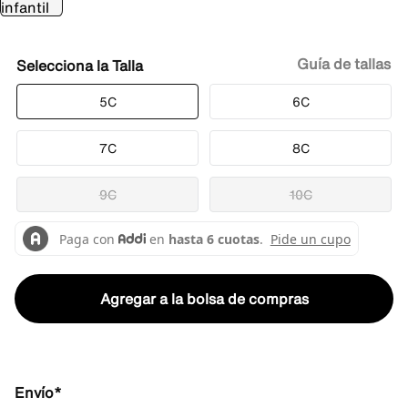
Guía de tallas
Talla
5C
6C
7C
8C
9C
10C
Agregar a la bolsa de compras
Envío*