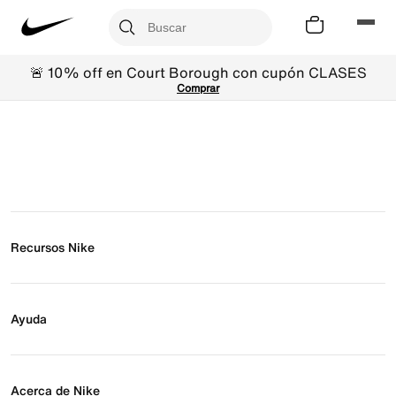
🚨 10% off en Court Borough con cupón CLASES
Comprar
Recursos Nike
Buscar tienda
Regístrate para recibir correos
Ayuda
Eventos Nike
Blog
Obtener ayuda
Preguntas frecuentes
Acerca de Nike