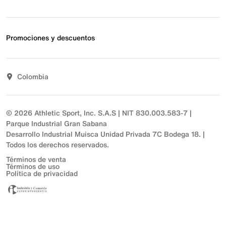
Estado de pedido
Envío y entrega
Acerca de Nike
Devoluciones
Noticias
Promociones y descuentos
Opciones de pago
Inversionistas
Comunicate con nosotros
Propósito
Descuentos
Sostenibilidad
Colombia
T&C actividades comerciales
Términos y condiciones
© 2026 Athletic Sport, Inc. S.A.S | NIT 830.003.583-7 |
Parque Industrial Gran Sabana
Desarrollo Industrial Muisca Unidad Privada 7C Bodega 18. |
Todos los derechos reservados.
Términos de venta
Términos de uso
Política de privacidad