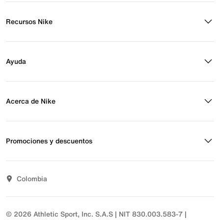
Recursos Nike
Buscar tienda
Regístrate para recibir correos
Ayuda
Eventos Nike
Blog
Obtener ayuda
Preguntas frecuentes
Acerca de Nike
Estado de pedido
Envío y entrega
Acerca de Nike
Devoluciones
Noticias
Promociones y descuentos
Opciones de pago
Inversionistas
Comunicate con nosotros
Propósito
Descuentos
Sostenibilidad
Colombia
T&C actividades comerciales
Términos y condiciones
© 2026 Athletic Sport, Inc. S.A.S | NIT 830.003.583-7 |