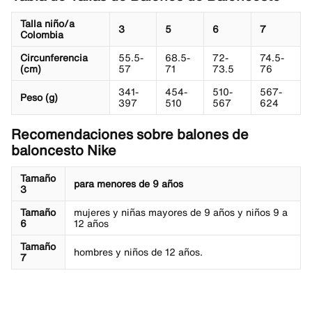
Talla niño/a
3
5
6
7
Colombia
Circunferencia
55.5-
68.5-
72-
74.5-
(cm)
57
71
73.5
76
341-
454-
510-
567-
Peso (g)
397
510
567
624
Recomendaciones sobre balones de
baloncesto Nike
Tamaño
para menores de 9 años
3
Tamaño
mujeres y niñas mayores de 9 años y niños 9 a
6
12 años
Tamaño
hombres y niños de 12 años.
7