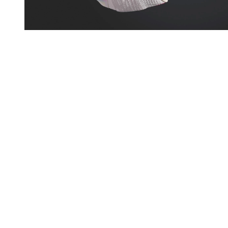
Elite
Para perfeccionistas que exigen lo mejor. Los 
mejores del mundo ya los usan. 

Precio: $1.530.000-$1.730.000 COP

Unidad Air Zoom en el antepié

Potente retorno de energía que brinda una 
sensación de rebote en cada paso.

Revestimiento ZoomX

Espuma ultra eficaz en contacto directo con el 
pie, que ayuda a potenciar tus ráfagas de 
velocidad.
