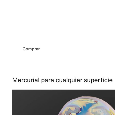
Parte superior FlyWeave Ultra

Un material tejido diseñado para brindar 
contención a altas velocidades.

Tracción anatómica

Tacos planos diseñados para una aceleración 
explosiva.
Comprar
Mercurial para cualquier superficie