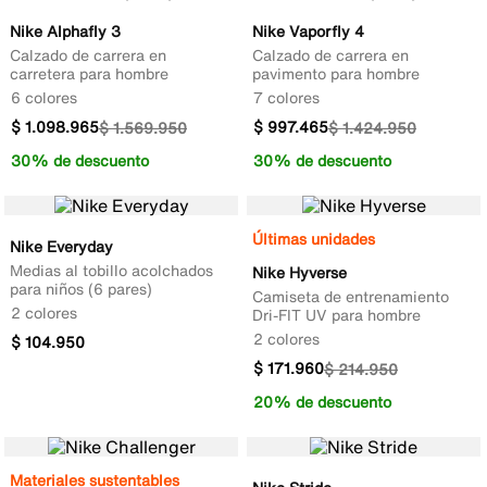
Nike Alphafly 3
Nike Vaporfly 4
Calzado de carrera en
Calzado de carrera en
carretera para hombre
pavimento para hombre
6 colores
7 colores
$
1
.
098
.
965
$
997
.
465
$
1
.
569
.
950
$
1
.
424
.
950
30% de descuento
30% de descuento
Últimas unidades
Nike Everyday
Medias al tobillo acolchados
Nike Hyverse
para niños (6 pares)
Camiseta de entrenamiento
2 colores
Dri-FIT UV para hombre
2 colores
$
104
.
950
$
171
.
960
$
214
.
950
20% de descuento
Materiales sustentables