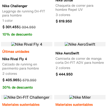
Nike Stride
Chaqueta de correr para
Nike Challenger
hombre Repel UV
Leggings de running Dri-FIT
3 colores
para hombre
1 color
$
619
.
950
$
301
.
455
$
334
.
950
10% de descuento
Últimas unidades
Nike AeroSwift
Camiseta de correr de manga
Nike Rival Fly 4
corta Dri-FIT ADV para hombre
Calzado de running en
2 colores
pavimento para hombre
2 colores
$
444
.
950
$
405
.
965
$
579
.
950
30% de descuento
Materiales sustentables
Materiales sustentables