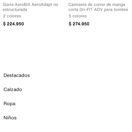
Gorra AeroBill AeroAdapt no
Camiseta de correr de manga
estructurada
corta Dri-FIT ADV para hombre
2 colores
5 colores
$
224
.
950
$
274
.
950
Destacados
Calzado
Air Max 270
Jordan 1
Ropa
Todo el calzado
Air Force 1
Calzado Jordan
Niños
Toda la ropa
Air Max 90
Calzado correr
Prendas para la parte superior
Jordan
Calzado para bebé e infantil