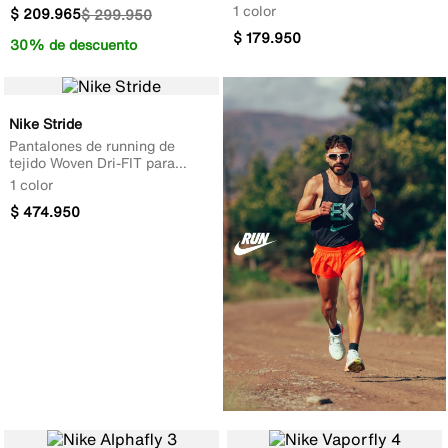
1 color
$
209
.
965
$
299
.
950
$
179
.
950
30% de descuento
Nike Stride
Pantalones de running de
tejido Woven Dri-FIT para
hombre
1 color
$
474
.
950