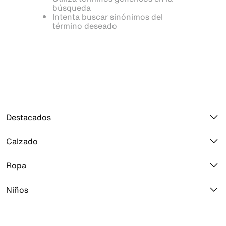
búsqueda
Intenta buscar sinónimos del
término deseado
Destacados
Calzado
Air Max 270
Jordan 1
Ropa
Todo el calzado
Air Force 1
Calzado Jordan
Niños
Toda la ropa
Air Max 90
Calzado correr
Prendas para la parte superior
Jordan
Calzado para bebé e infantil
Calzado de básquetbol