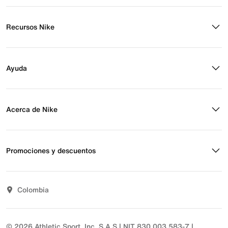
Shorts
Calzado para niños
Sudaderas
Calzado casual
Recursos Nike
Calzado de básquetbol
Buscar tienda
Regístrate para recibir correos
Ayuda
Eventos Nike
Blog
Obtener ayuda
Preguntas frecuentes
Acerca de Nike
Estado de pedido
Envío y entrega
Acerca de Nike
Devoluciones
Noticias
Promociones y descuentos
Opciones de pago
Inversionistas
Comunicate con nosotros
Propósito
Descuentos
Sostenibilidad
Colombia
T&C actividades comerciales
Términos y condiciones
© 2026 Athletic Sport, Inc. S.A.S | NIT 830.003.583-7 |