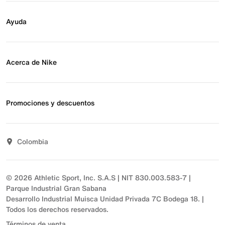
Buscar tienda
Regístrate para recibir correos
Ayuda
Eventos Nike
Blog
Obtener ayuda
Preguntas frecuentes
Acerca de Nike
Estado de pedido
Envío y entrega
Acerca de Nike
Devoluciones
Noticias
Promociones y descuentos
Opciones de pago
Inversionistas
Comunicate con nosotros
Propósito
Descuentos
Sostenibilidad
Colombia
T&C actividades comerciales
Términos y condiciones
© 2026 Athletic Sport, Inc. S.A.S | NIT 830.003.583-7 |
Parque Industrial Gran Sabana
Desarrollo Industrial Muisca Unidad Privada 7C Bodega 18. |
Todos los derechos reservados.
Términos de venta