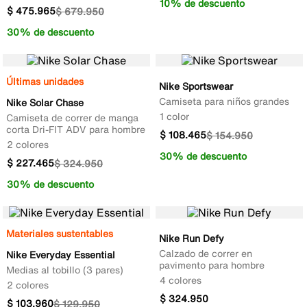
10% de descuento
$
475
.
965
$
679
.
950
30% de descuento
Últimas unidades
Nike Sportswear
Camiseta para niños grandes
Nike Solar Chase
1 color
Camiseta de correr de manga
corta Dri-FIT ADV para hombre
$
108
.
465
$
154
.
950
2 colores
30% de descuento
$
227
.
465
$
324
.
950
30% de descuento
Materiales sustentables
Nike Run Defy
Calzado de correr en
Nike Everyday Essential
pavimento para hombre
Medias al tobillo (3 pares)
4 colores
2 colores
$
324
.
950
$
103
.
960
$
129
.
950