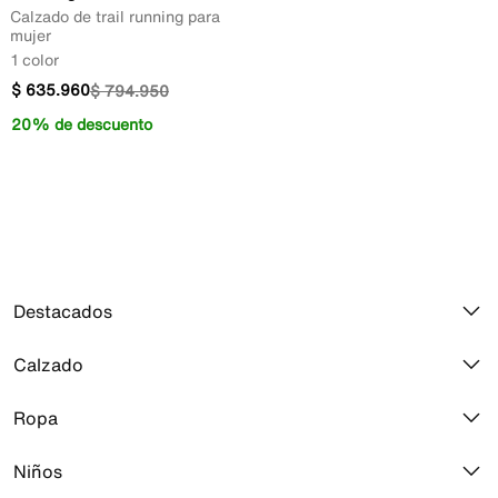
Calzado de trail running para
mujer
1 color
$
635
.
960
$
794
.
950
20% de descuento
Destacados
Calzado
Air Max 270
Jordan 1
Ropa
Todo el calzado
Air Force 1
Calzado Jordan
Niños
Toda la ropa
Air Max 90