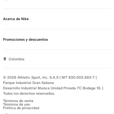
Eventos Nike
Blog
Obtener ayuda
Preguntas frecuentes
Acerca de Nike
Estado de pedido
Envío y entrega
Acerca de Nike
Devoluciones
Noticias
Promociones y descuentos
Opciones de pago
Inversionistas
Comunicate con nosotros
Propósito
Descuentos
Sostenibilidad
Colombia
T&C actividades comerciales
Términos y condiciones
© 2026 Athletic Sport, Inc. S.A.S | NIT 830.003.583-7 |
Parque Industrial Gran Sabana
Desarrollo Industrial Muisca Unidad Privada 7C Bodega 18. |
Todos los derechos reservados.
Términos de venta
Términos de uso
Política de privacidad