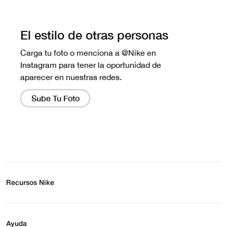
No hay reseñas aún.
Recursos Nike
Buscar tienda
Regístrate para recibir correos
Ayuda