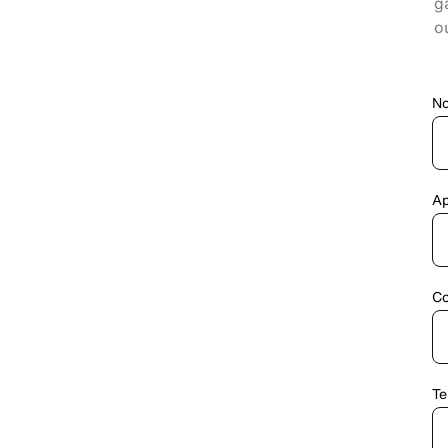
g
o
N
Ap
Co
Te