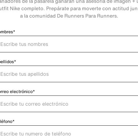
anadores de la pasarela ganarán una asesoría de imagen + 
utfit Nike completo. Prepárate para moverte con actitud jun
a la comunidad De Runners Para Runners.
ombres*
ellidos*
rreo electrónico*
léfono*