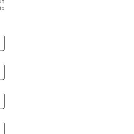
un
to