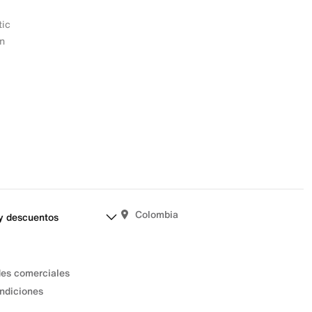
tic
on
Colombia
y descuentos
des comerciales
ndiciones