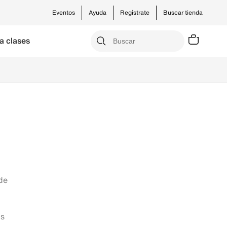
Eventos
Ayuda
Regístrate
Buscar tienda
a clases
de
os