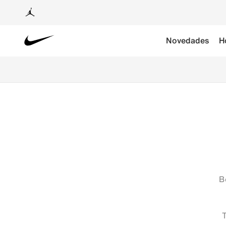
Novedades
H
B
T