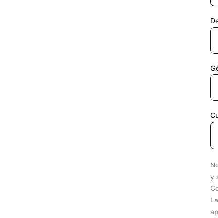
De
Gé
C
No
y 
Co
La
ap