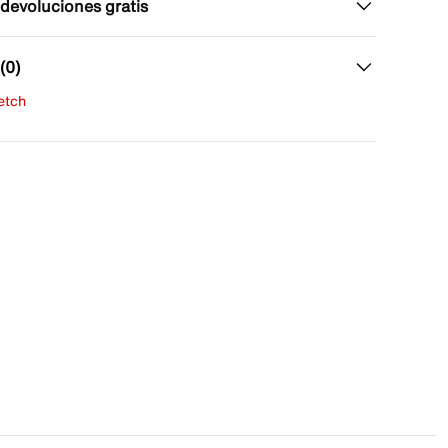
 devoluciones gratis
(0)
fetch
una evaluación
señas aún.