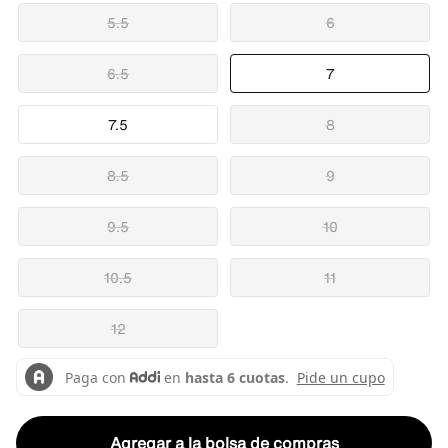
5.5
6
6.5
7
7.5
8
8.5
9
9.5
10
10.5
11
12
Agregar a la bolsa de compras