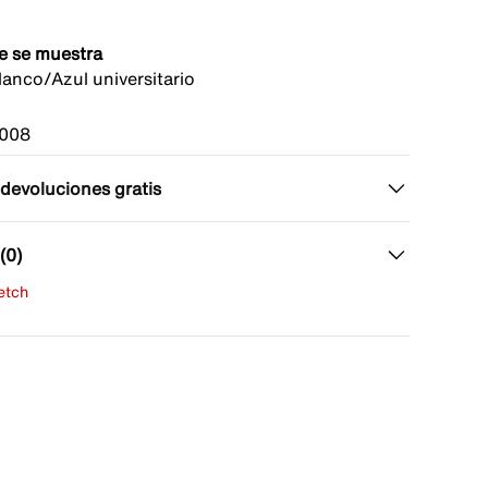
e se muestra
anco/Azul universitario
008
 devoluciones gratis
(0)
fetch
una evaluación
señas aún.