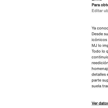
Para obt
Editar u
Ya conoc
Desde su
icónicos 
MJ lo im
Todo lo 
continui
reedició
homenaje
detalles 
parte su
suela tra
Ver dato