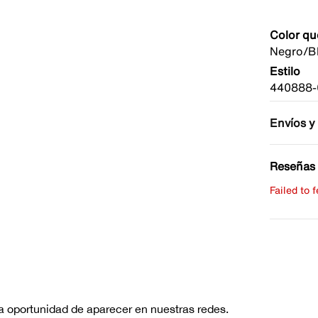
Color qu
Negro/Bl
Estilo
440888-
Envíos y
Reseñas 
Failed to 
Escribe 
No hay re