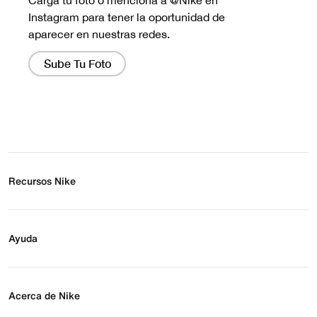
Recursos Nike
Buscar tienda
Regístrate para recibir correos
Ayuda
Eventos Nike
Blog
Obtener ayuda
Preguntas frecuentes
Acerca de Nike
Estado de pedido