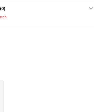
(0)
fetch
una evaluación
señas aún.