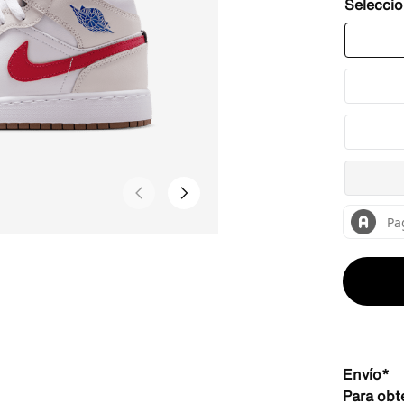
Envío*
Para obt