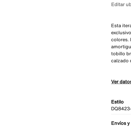
Editar u
Esta iter
exclusiv
colores.
amortigu
tobillo 
calzado q
Ver dato
Estilo
DQ8423
Envíos y