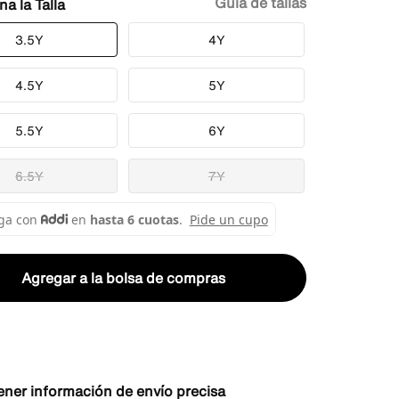
Guía de tallas
Talla
3.5Y
4Y
4.5Y
5Y
5.5Y
6Y
6.5Y
7Y
Agregar a la bolsa de compras
ener información de envío precisa