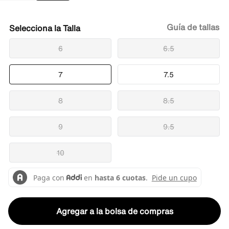
Guía de tallas
Talla
6
6.5
7
7.5
8
8.5
9
9.5
10
Agregar a la bolsa de compras