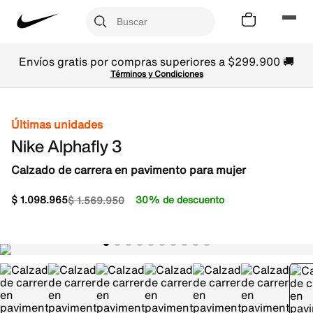
Envíos gratis por compras superiores a $299.900 🚚
Términos y Condiciones
Últimas unidades
Nike Alphafly 3
Calzado de carrera en pavimento para mujer
$
1
.
098
.
965
30% de descuento
$
1
.
569
.
950