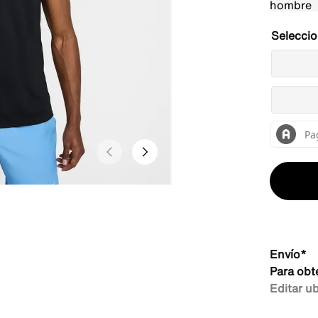
Envío*
Para obt
Editar u