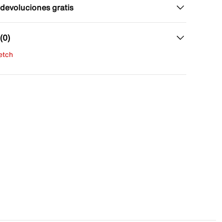
 devoluciones gratis
(0)
fetch
una evaluación
señas aún.