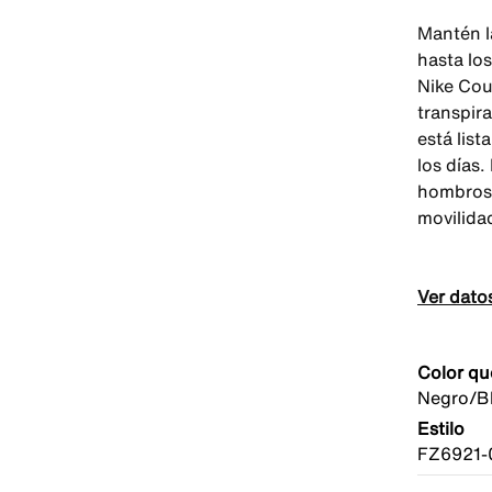
Mantén l
hasta lo
Nike Cour
transpira
está lis
los días.
hombros 
movilidad
Ver dato
Color qu
Negro/B
Estilo
FZ6921-