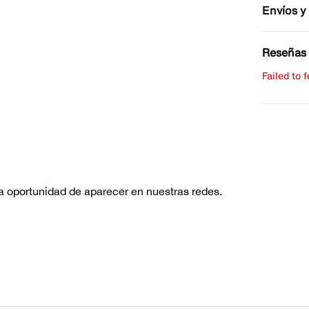
Envíos y
Reseñas 
Failed to 
Escribe 
No hay re