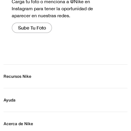
Recursos Nike
Buscar tienda
Regístrate para recibir correos
Ayuda
Eventos Nike
Blog
Obtener ayuda
Preguntas frecuentes
Acerca de Nike
Estado de pedido