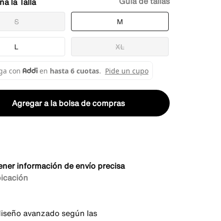
Guía de tallas
Talla
S
M
L
XL
Agregar a la bolsa de compras
ener información de envío precisa
bicación
iseño avanzado según las