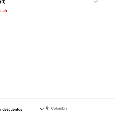
(0)
fetch
una evaluación
señas aún.
Colombia
y descuentos