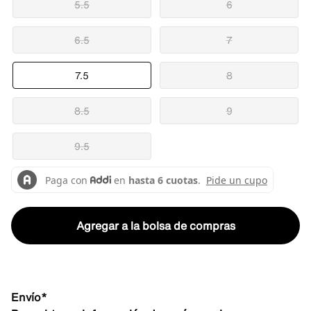
5.5
6
6.5
7
7.5
8
8.5
9
9.5
Agregar a la bolsa de compras
Envío*