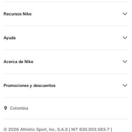
Recursos Nike
Buscar tienda
Regístrate para recibir correos
Ayuda
Eventos Nike
Blog
Obtener ayuda
Preguntas frecuentes
Acerca de Nike
Estado de pedido
Envío y entrega
Acerca de Nike
Devoluciones
Noticias
Promociones y descuentos
Opciones de pago
Inversionistas
Comunicate con nosotros
Propósito
Descuentos
Sostenibilidad
Colombia
T&C actividades comerciales
Términos y condiciones
© 2026 Athletic Sport, Inc. S.A.S | NIT 830.003.583-7 |