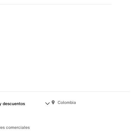
una evaluación
señas aún.
Colombia
y descuentos
des comerciales