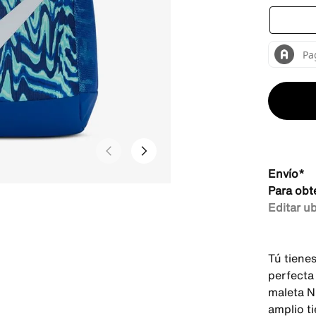
Envío*
Para obt
Editar u
Tú tiene
perfecta
maleta N
amplio ti