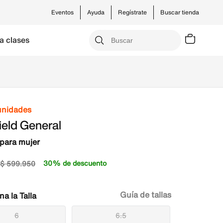
Eventos
Ayuda
Regístrate
Buscar tienda
a clases
unidades
ield General
para mujer
30% de descuento
$
599
.
950
Guía de tallas
Talla
6
6.5