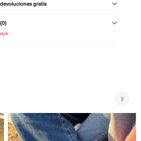
 devoluciones gratis
(0)
fetch
una evaluación
señas aún.