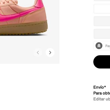
Envío*
Para obt
Editar u