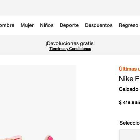
ombre
Mujer
Niños
Deporte
Descuentos
Regreso 
¡Devoluciones gratis!
Términos y Condiciones
Últimas 
Nike F
Calzado 
$
419
.
965