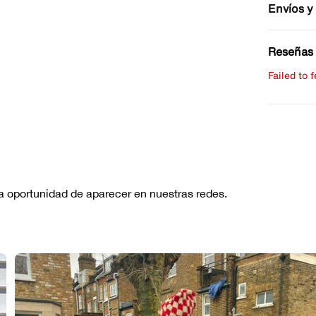
Envíos y
Reseñas 
Failed to 
Escribe 
No hay re