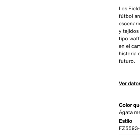
Los Fiel
fútbol a
escenari
y tejido
tipo waff
en el ca
historia 
futuro.
Ver dato
Color qu
Ágata me
Estilo
FZ5593-