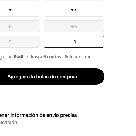
7
7.5
8
8.5
9
10
Agregar a la bolsa de compras
ener información de envío precisa
bicación