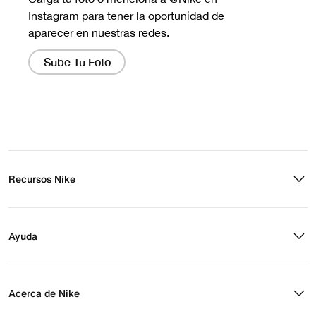
Recursos Nike
Buscar tienda
Regístrate para recibir correos
Ayuda
Eventos Nike
Blog
Obtener ayuda
Preguntas frecuentes
Acerca de Nike
Estado de pedido