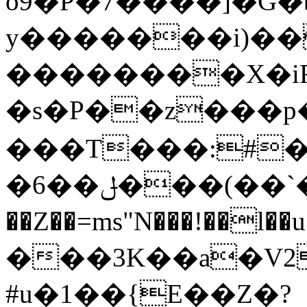
o9�P�7����]�G�
y�������i)��
��������X�iR
�s�P��z���p�
���T���:#�;�
�6��ݪ���(��`���>\tGu8�IPZ��&m/
��Z��=ms"N���!��l��u�R#
���3K��a�V2��7�63ڣn�B�ƻ u�n
#u�1��{E��Z�?