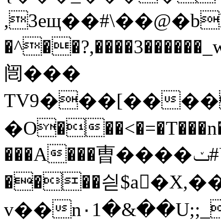
,3eщ��#\��@�bhj
�^��?,����3������_w���kq,
闿���
TV9���[����9�޾l��C���8
�O���<�=�T���n�
���A���曺����ݖ#U�U�Z<8�r����
����싇$a𤟊�X,��v>��
v��n۰1�&��U;;_*�^���{Kį>�vd�<0��