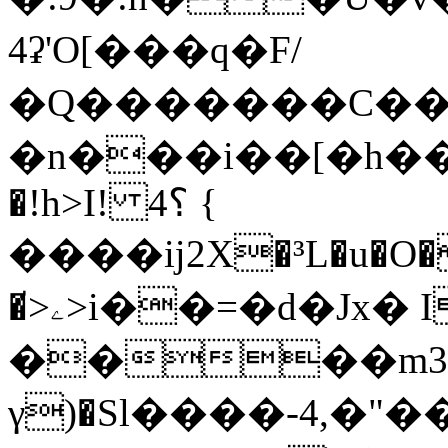
4ʡ'O[���q�F/
�Q�������C��u�
�n���i��[�h��Ǭ
�!h>I! 4؟ {
����ĳ2X�³L�u�O�
�̸>ۦ>i��=�d�Jx� I��R�yg�f�F�T��
����m3
γ)�Sl����-4,�"�