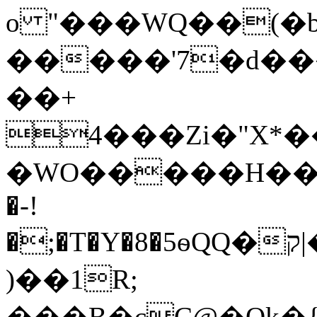
o "���WQ��(�b
�����'7�d���
��+
4���Zi�"X*�
�WO�����H��c�
�­-!
�;�T�Y�8�5ѳԚQ�ק|����D� cM��c�=����
)��1R;
���B�cC@�Ok�{