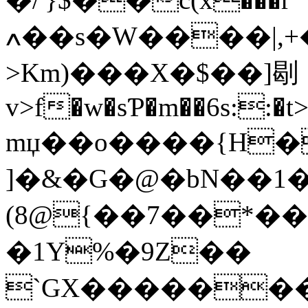
ߍ��s�W����|,+�Ύ��_�
>Km)���X�$��]㓭
v>f�w�sƤ�m��6s::�
mџ��o����{H�
]�&�G�@�bN��1�:
(8@{��7��*��
�1Y%�9Z��
`GX��������