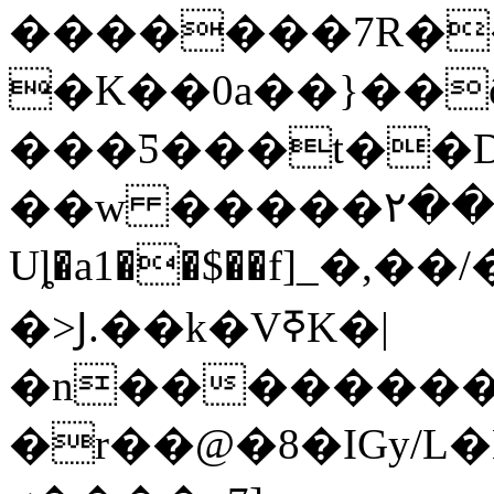
�������7R��i
�K��0a��}��
���Ƽ���t��Dm�
��w �����٢��[C
Uȴ�a1��$��f]_�,��
�>Ϳ.��k�VߧK�|
�n��������
�r��@�8�IGy/L�