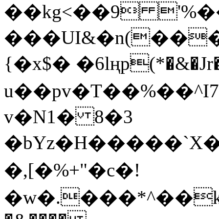
��kg<��9 '%��
���UI&�n(��
{�x$� �6lңp(*�&�Jr�
u��pv�T��%��^I7��ئ����wҩ�_�:&�n2�
v�N1� 8�3
�bYz�H�����`X�
�,[�%+"�c�!
�w�.���*^��