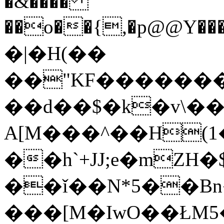
�&����
��o��{,�p@@Y�
�|�H(��
��"KF�������p
��d��$�k�v\��
A[M���^��H(1
��h`+JJ;e�mZH�$�l�d�o��ظu�#�V��
��ǐ��N*5��Β
���[M�IwO��ŁM5