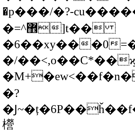
�p���/�?-cu��
�=^޾]t��
�6��xy���0=�
�/��<,o��C*��ϗ
�M+�ew<��f�n�
�?
�Ϳ~�ț�6P��ȟ��f�b�
櫿