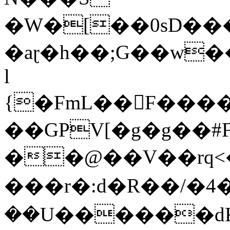
�W�[��0sD�
�aɽ�h��;G��w
l
{�FmL��򨝭F���
��GPV[�g�g��#F��t�r�
��@��V��rq<
���r�:d�R��/�4
��U������dR