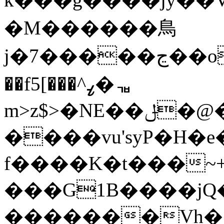
�M������⿃
j�7�����ڃ��o��������i��=ϭٙxp0��S t0�Y����_���a�]>|rP`0����?
��f5[���^ߨ�ᇻ
m>z$>�NE��ݪ�@��>x��'��2o��-
����vu'syP�H
f����K�t���~+
���G1B����j
�������Vh�