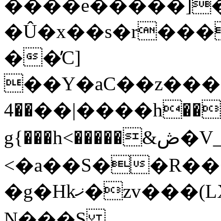
����e�����]�ݶ���au
�Û�x��s�r���
��̓C]
��Y�aC��z���5D��E
��4��|����h���w����^2��`?
g{���h<�����&ڞ�V_���]HϔO��3흝
<�a��S��R��
�g�Hkޚ�zv���(LXM�9k��n?띳
N���S