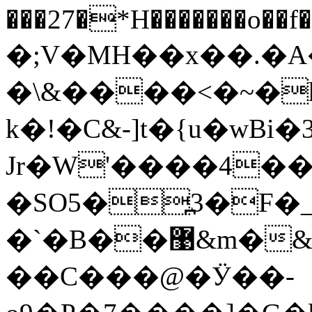
���27�*H�������o��f
�;V�MH��x��.�
�\&����<�~�h
k�!�C&-]t�{u�wBi�
Jr�W'����4�
�SO5�߽3�F�_
�`�B��޹&m�&i��ǐ�VS���
��C���@�Ӱ��-