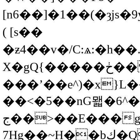
[n6��]�1��(�ȝjs�9
( [s��
�ƶ4��v�/C:ѧ:�h
X�gQ{�����ڂ�� zD��T����&��"rm;^с����H�5^A���
���ʼ��e^)�x}L
��<�5��nG뫫�6^
ج��>��E���gg:��X-
7Hg��~H��bڮ�QBQDiN�Vi