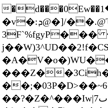
�d���0Ew��م���1Ag\��*MJ1����Y4n�ޓ�����r=�h���
�v�:ܕ@�]/��.@Ԏ`MA�P";̏)�
3F`%fgyP���ؒ
j��W)3^UD��2!f�C
�A�V�o�)WU��
���Z��3Cih
��;�03P�D>
��~
��?�Z�^���Iw|ٮ7�j