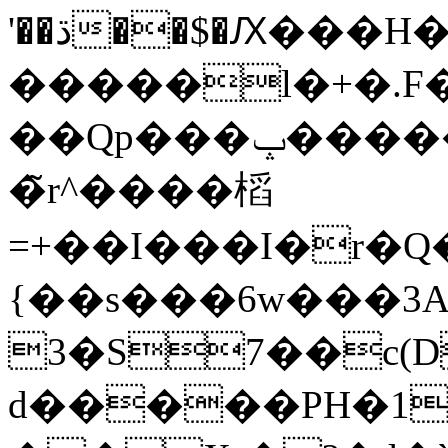
'��ڌ��$�Ԕ���H���D�h����������mhk:��}
�����l�+�.F�
��Qp���ݒ�����ϭ?����{�tȔ-
�̃r^����槄
=+��I���I�r�Q�
{��s���6w���3A
3�S7��c(D
d�����PH�1z