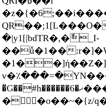
QRI�ߕ��l
�z�{�6;��i���
QR��;1[L���O�8 
�|y1[|bdTR�,�ާ_I-
��ǚ�1��:r�]�
�1��]ή��Z�]
v�٪���=�YN����
�̎G��#h������6�ޚ���To����?
��o��~�{z/