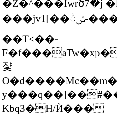
�Z�^���Iwrծ7�j �
���jv1[��߿������-ݽ꦳�d����n!
��T<��-
F�f���aTw�xp
쟟
O�d����Mc��m���xޚh�=׭ɡMob�TS��zt��
у���q��]��#���Q��M�
Kbq3�H/Ѝ���