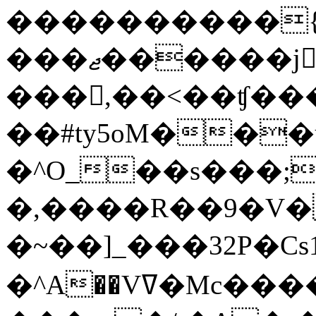
����������{
���ޖ������j𣉶
���,��<��ʧ��
��#ty5oM���u�ٳ>#r����~�{g��1�n�g���
�^O_��s���;
�,����R��9�V�
�~��]_���32P�C
�^A��Vߜ�Mc�����