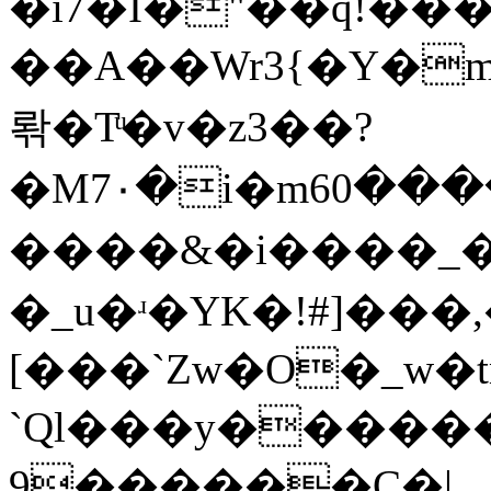
�i7�I�"��q!��
��A��Wr3{�Y�m�_�b��8˗ϯ�,r�����ܒ
롺�Tͧ�v�z3��?
�M7٠�i�m6ߢ{����0��y�m.�S��`5
����&�i����_��
�_u�ʴ�YK�!#]���,�
[���`Zw�O�_w�
`Ql���y�����
9������Ç�|