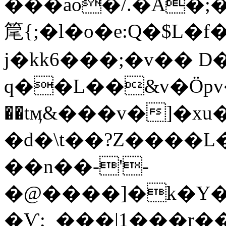
���ao�/.�A�;
䇻{;�l�o�e:Q�$L�
j�kk6���;�v�� 
q��L��&v�Öpv
��tӎ&���v�]�xu�M�]~��S#
�d�\t��?Z����
��n��-'-
�@����]�k�Y�
�Ѵ;_���|1���