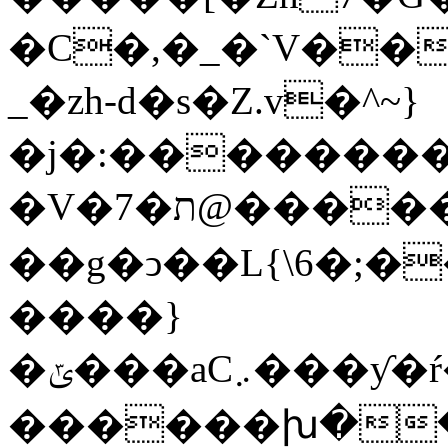
�C�,�_�`V��
_�zh-d�s�Z.v�^~}
�j�:�������
�V�7�ת@������憐
��g�ͻ��L{\6�;
����}
�ݶ���aC܇���ƴ�ŕ�x.Ƭ��JJE�����ꖗ�U�>s�5ãC���Y�c��z���%�dnE�{tX��
������խ���