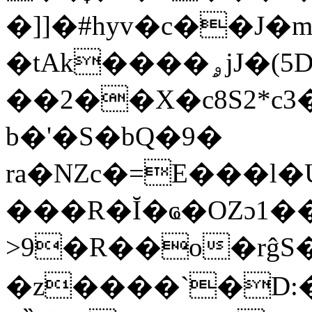
�]]�#hyv�c��J�
�tAk����ۄjJ�(5D����k{��G������f�p_5T໓�V�w*�m~���^.�7W�h��ŷ�֝i%�
��2��X�c8S2*c
b�'�S�bQ�9�
ra�NZc�=E���l
���R�Ĭ�ҩ�OZɔ1�
>9�R��o�rĝ
�z����`�D:��