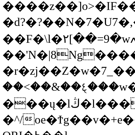
����z��]o>�IF��
�d?�?��N�7�U7
��F�\l�٢[��=9�wߍ������%��a��=������M�O��.H�3��bѸn/
��'N�|8Ng�����
�r�zj��Z�w�7_���
��<��&��٤�̖��w�p�|
���ų�lڭ�l������ⳛ�|
�^/oe�Ϯg��v�+e