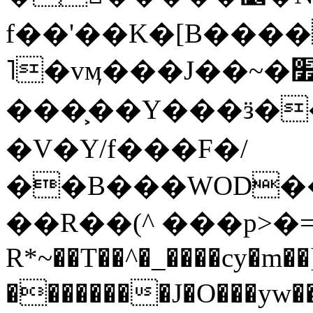
f��'��K�[B����O%�w����v�
˥�vӎ���J��~�׿�?���{ ���壿
���͕�� Y���ӟ�
�V�Y/f���F�/
��B���WOD�
��R��(^ ���p>�=
R*~��T��^�_����cy�m
��������J�O���