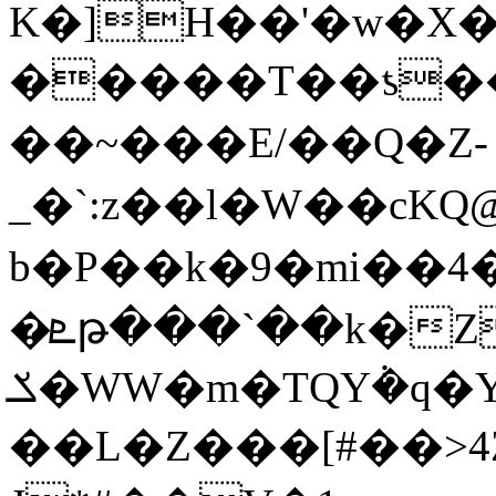
K�]H��'�w�X�
�����T��ƾ��
��~���E/��Q�Z-
_�`:z��l�W��cK
b�P��k�9�mi
�ܧթ���`��k�Z�yVkP}
ݎ�WW�m�TQY݃�q�Yr���W�Y��5�m��l�9L�u��c�Zn����Ð��Ŵ]��0���Ҝb���N���(�WO��1�D��4��L�=g�KY�LZ�2��%���2�2��Bjo-
��L�Z���[#��>4