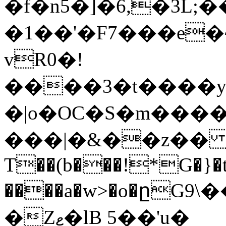
�f�n5�]�6,�3L
�1��'�F7���e�
vR0�!
����3�t����y�
�|o�OC�S�m���
���|�&��z�� 
T��(b���!*G�}�
����a�w>�o�ըG9
�Zޱ�lB 5��'u�