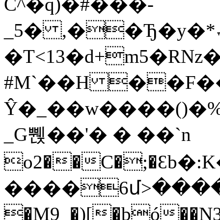
C^�q)�#���-
_5� ,��Ђ�y�*
�T<13�d+m5�RNz
#M`��H ��F�
Ŷ�_��w����()�%
_G쀉�� '� � ��`n
o2��C�;�Ԑb�
����6մ>����X��
�M9_�)[�b
ó��