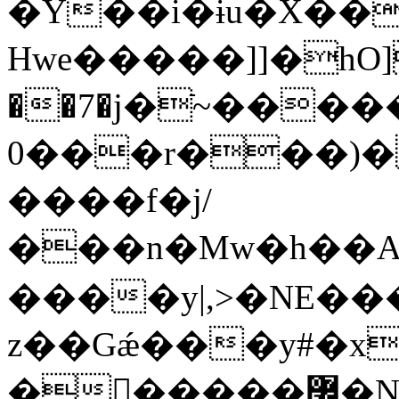
�Y��i�ɨu�X���
Ηwe�����]]�hO
��7�j�ֿ~����
0���r���)�
����f�j/
���n�Mw�h��A��P�۳�
����y|,>�NE���ݪ�@�
z��Gǽ���y#�x
������߼�Nଝ�t�L�wqrg�q�BG��W��t�J~������wx�^т�~q����ގX���[���GG��]-