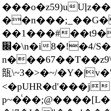
���o�z59)uUļz�
��n���;_��G
��1���#��t9�
׌�\n�i8�!�4/S���}�\z6�t?
n���67��Τ��z9\7�
瓿\~3�>�~/�Y�|v
<�pUHR�d'���j
p~�ͭ��;@����[L