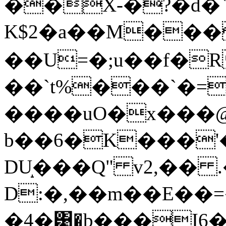
��X-�?�d�`
K$2�a��M��
��U=�;u��f�
��`t%���`�=
����uO�x���@
b��6�K���'
DU̝���Q" v2,�� 
D:�,��m��E��=
�4�͹�b���I6����Sf�(ܩ����