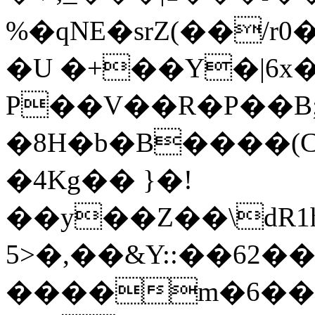
%�qNE�srZ(��/r0�6
�U �+��Y�|6x�
P��V��R�P��B;��r�I�\�Hkm�pҘ�9��Ս
�8H�b�B����(C
�4Kg�� }�!
��y��Z��\dR1h�M�c�H[
5>�,��&Y::��62�
����m�6���