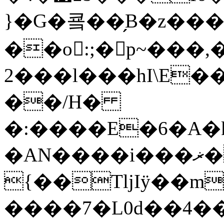
}�G�쿜��̗B�z���
��o󱬘:;� p~���,�
2���l���hI\E�
��/H�
�:����E�6�A�
�AN����i���ޜ�����#�A�,e����0��%�dU�h�hIH#$l�a
{��TӏjIÿ��
����7�L0d��4�