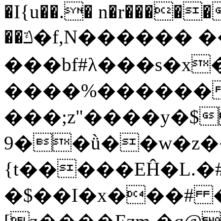
�I{u��.� n�r�����
��ݿ�f,N������ ��_�������j��/
���bf#λ���s�x�-߄�I�D}��
����%������
���;z"����y�$
9��ǜ��w�z
{t�����EĤ�L.�
�$��I�x���# 