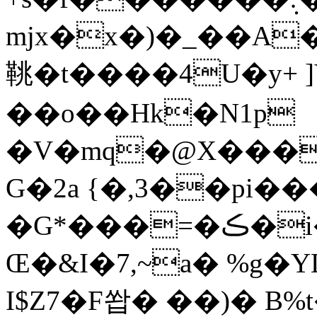
mjx�x�)�_��A
鞉 �t����4U�y+ 
��o��Hk�N1p
�V�mq�@X���
G�2a {�,3��pi�
�G*���=�ڪ�i��}@�Y�SR=',���B�nI$J�/I"�E
Œ�&I�7,~a� %g�
I$Z7�F쐅� ��)� B%