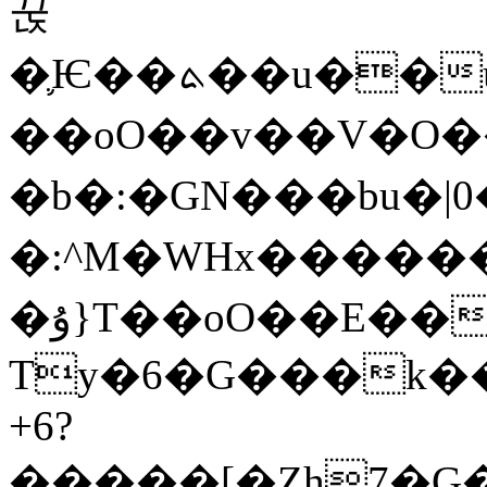
꾽
�֛Ѥ��ܬ��u��u��p2\ W�z����ӌ�d�i/
��oO��v��V�O��
�b�:�GN���bu�|0
�:^M�WHx�������l3x��"
�ۇ}T��oO��E�����P�x<\nQE�I;�܇��j�Qj�
Ty�6�G���k��
+6?
�����[�Zh7�G