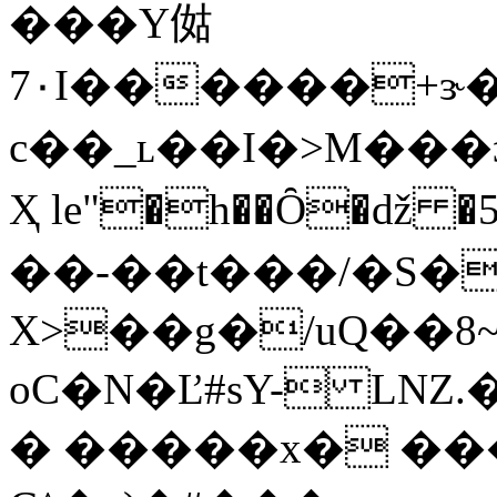
���Y㑬
7۰I������+ɝ�
c��_ʟ��I�>M���ɔ
Ҳ le"�h��Ȏ�ǆ �
��-��t���/�S�
X>��g�/uQ��8
oС�N�Ľ#sY- LNZ
� �����x� ���