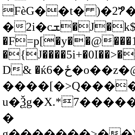
FѐG��t� )�2ፇ
�2i�cܫ�J�k$�HIP���8i�W�g�
�F=p[�y��@��
�{J����5i+�0I��>�
D& �ќ6�ځ�o��z�@��٦�;x�d���h2�
����[�>Q����j
u�Ѯg�X.*7����
�
g�������>��)��h&S�L��a