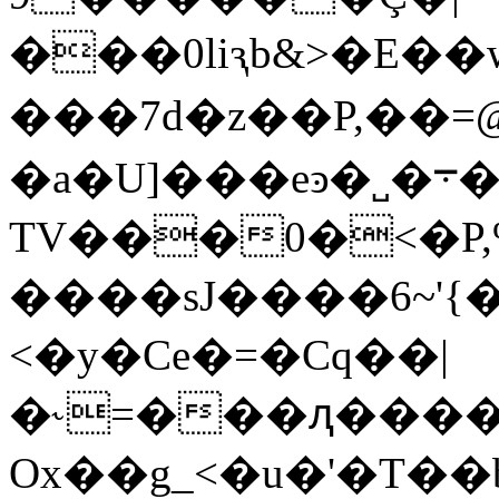
���0liԇb&>�E��
���7d�z��P,��=
�a�U]���eͽ�˽�܋��]��͢[��&����ٗ����
TV���0�<�P
����sJ����6~'{
<�y�Ce�=�Cq��|
�˞=���ԯ����ї
Оx��g_<�u�'�T��b)^��ٴd�ݯ���TU�M