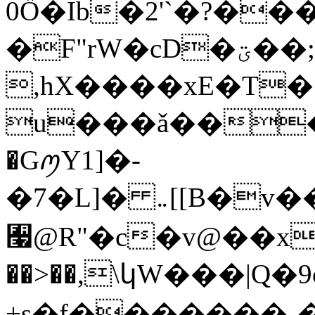
0Ȍ�Ib�2'`�?��
�F"rW�cD�ؾ��;��Rn�b�W
,hX����xE�T�{
u���ǎ���
�GꪑY1]�-
�7�L]� ܅[[B�v��гbq�k�g�5�4;�O�Bs1&H��Pƚr!5�6z��
﫧@R"�c�v@��х
��>��,\կW���|Q
+s�f�������܉����� V"-