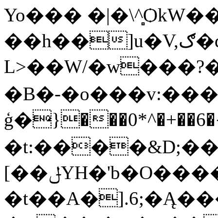
Yo��� �|�\^̻ѺkW�
��h��]u�V,ګ�dP3�6��e��m@b����d���������������u�?
L>��W/�w���?
�B�-�o���v:��
ģ�}���0*^�+��6
�t:����&D;��
[��ݪYΗ�'b�O��������v:�Y?
�t��A�].6;�Ą�