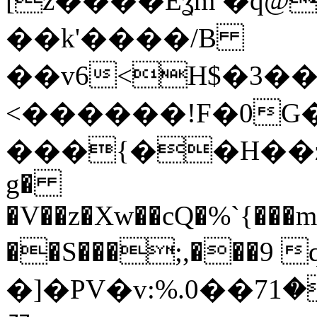
[z����Eʓm �q
��k'����/B
��v6<H$�3��
<������!F�0G�
���{��H��ż�
g�
�V��z�Xw��cQ�%`{��
��S���;,���9 q�t��ۮ�5
�]�PV�v:%.0��7ݢ[=:������;�1�ǿ�.�8ܝ��k��