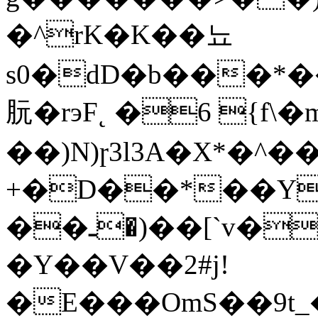
�^rK�K��뇨
s0�dD�b���*�
䏓�rэF˛ �6 {f
��)N)ɼ3l3A�X*�^
+�D��*��Y
��ـ�)��[`v��}�ihG�R|F�
�Y��V��2#j!
�E���OmS��9t_�����ڢ