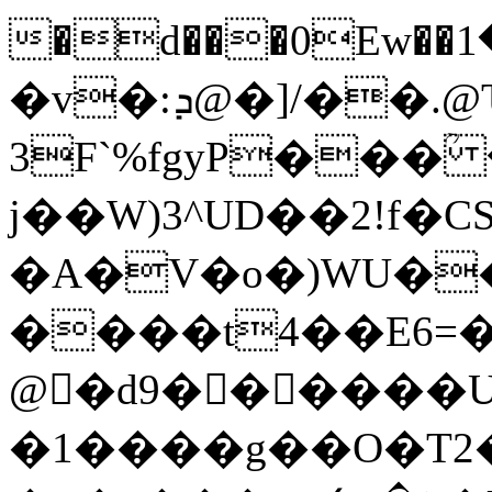
�d���0Ew��م���1Ag\��*MJ1����Y4n�ޓ�����r=�h���
�v�:ܕ@�]/��.@Ԏ`MA�P";̏)�
3F`%fgyP���ؒ
j��W)3^UD��2!f�C
�A�V�o�)WU��
����t4��E6=�o
@�d9������U
�1����g��O�T2�