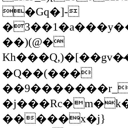
�Gq�]-
�3��1�a���y��
��)(@�
Kh���Q,)�[��gv
�Q��(���
��9�������r_
�j���Rc�m�k
�����x�j}