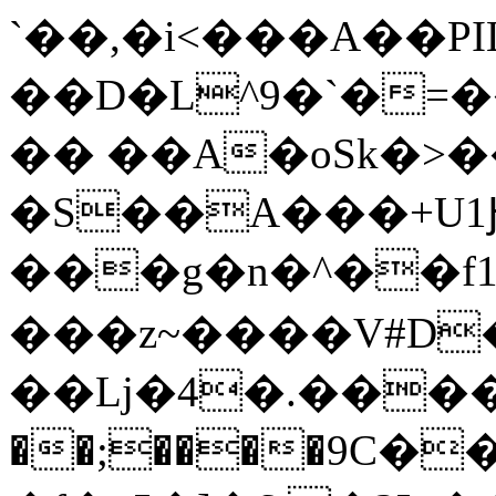
`��,�i<���A��PI
��D�L^9�`�=
�� ��A�oSk�>��
�S��A���+U
���g�n�^��f1
���z~����V#D�
��Lj�4�.����
��;����9C�